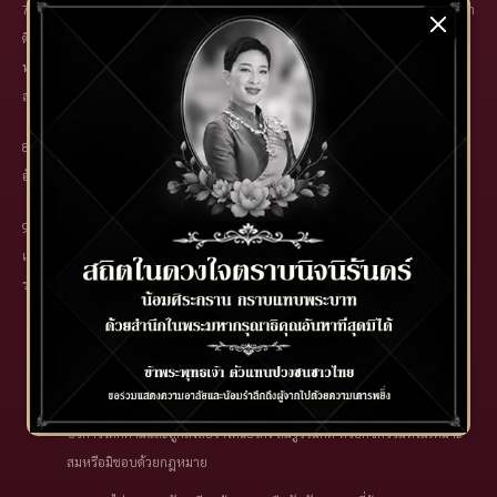
7. ในกรณีตรวจพบว่าท่านสมาชิกมีการละเมิดข้อกำหนดเงื่อนไข หรือมีการกระทำผิดก
ติกาในการเข้าร่วมโปรโมชั่นเพื่อให้ได้มาซึ่งเครดิต, โบนัสพิเศษ, เทิร์นโอเวอร์ ในทาง
ทุจจริต ทางเราขอสงวนสิทธิ์ในการระงับใช้บัญชีนั้นๆ ทันที และเครดิตที่ได้มาไม่
สามารถถอนได้
8. บริษัทขอสงวนสิทธิ์ในการแก้ไขหรือ ยกเลิกโปรโมชั่นสำหรับท่านสมาชิก ได้โดย
อัพเดทหน้าเว็บไซต์ และไม่ต้องแจ้งให้ทราบล่วงหน้า
9. บริษัทขอสงวนสิทธิ์โดยใช้ดุลยพินิจแต่เพียงผู้เดียวในการทำให้เงินรางวัลเป็นโมฆะ
และริบยอดเงินใดก็ตามในบัญชีการเดิมพันของคุณ ในการสิ้นสุดข้อตกลงและ/หรือ
ระงับการให้บริการ/ปิดการใช้งานบัญชี
หากเราระบุได้ว่าคุณมีบัญชีกับเรามากกว่าหนึ่งบัญชี
หากคุณกำลังละเมิดข้อกำหนดใดๆ ของข้อตกลงนี้
หาก บริษัททราบว่าคุณได้วางเดิมพันกับเว็บไซต์วางเดิมพันออนไลน์หรือใช้
บริการใดก็ตามและถูกสงสัยว่าได้ฉ้อโกง สมรู้ร่วมคิด หรือกิจกรรมที่ไม่เหมาะ
สมหรือมิชอบด้วยกฎหมาย